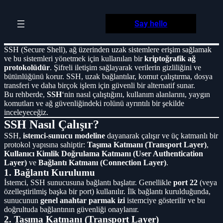
Skip
to
Say hello
content
SSH (Secure Shell), ağ üzerinden uzak sistemlere erişim sağlamak
ve bu sistemleri yönetmek için kullanılan bir
kriptoğrafik ağ
protokolüdür
. Şifreli iletişim sağlayarak verilerin gizliliğini ve
bütünlüğünü korur. SSH, uzak bağlantılar, komut çalıştırma, dosya
transferi ve daha birçok işlem için güvenli bir alternatif sunar.
Bu rehberde,
SSH
‘nin nasıl çalıştığını, kullanım alanlarını, yaygın
komutları ve ağ güvenliğindeki rolünü ayrıntılı bir şekilde
inceleyeceğiz.
SSH Nasıl Çalışır?
SSH,
istemci-sunucu modeline
dayanarak çalışır ve üç katmanlı bir
protokol yapısına sahiptir:
Taşıma Katmanı (Transport Layer)
,
Kullanıcı Kimlik Doğrulama Katmanı (User Authentication
Layer)
ve
Bağlantı Katmanı (Connection Layer)
.
1. Bağlantı Kurulumu
İstemci, SSH sunucusuna bağlantı başlatır. Genellikle
port 22
(veya
özelleştirilmiş başka bir port) kullanılır. İlk bağlantı kurulduğunda,
sunucunun
genel anahtar parmak izi
istemciye gösterilir ve bu
doğrultuda bağlantının güvenliği onaylanır.
2. Taşıma Katmanı (Transport Layer)