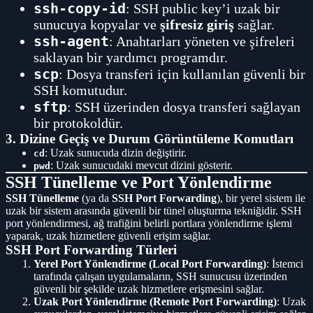
ssh-copy-id
: SSH public key’i uzak bir
sunucuya kopyalar ve
şifresiz giriş
sağlar.
ssh-agent
: Anahtarları yöneten ve şifreleri
saklayan bir yardımcı programdır.
scp
: Dosya transferi için kullanılan güvenli bir
SSH komutudur.
sftp
: SSH üzerinden dosya transferi sağlayan
bir protokoldür.
3. Dizine Geçiş ve Durum Görüntüleme Komutları
: Uzak sunucuda dizin değiştirir.
cd
: Uzak sunucudaki mevcut dizini gösterir.
pwd
SSH Tünelleme ve Port Yönlendirme
SSH Tünelleme
(ya da
SSH Port Forwarding
), bir yerel sistem ile
uzak bir sistem arasında güvenli bir tünel oluşturma tekniğidir. SSH
port yönlendirmesi, ağ trafiğini belirli portlara yönlendirme işlemi
yaparak, uzak hizmetlere güvenli erişim sağlar.
SSH Port Forwarding Türleri
Yerel Port Yönlendirme (Local Port Forwarding)
: İstemci
tarafında çalışan uygulamaların, SSH sunucusu üzerinden
güvenli bir şekilde uzak hizmetlere erişmesini sağlar.
Uzak Port Yönlendirme (Remote Port Forwarding)
: Uzak