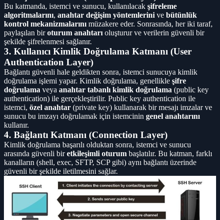
Bu katmanda, istemci ve sunucu, kullanılacak
şifreleme
algoritmalarını
,
anahtar değişim yöntemlerini
ve
bütünlük
kontrol mekanizmalarını
müzakere eder. Sonrasında, her iki taraf,
paylaşılan bir
oturum anahtarı
oluşturur ve verilerin güvenli bir
şekilde şifrelenmesi sağlanır.
3. Kullanıcı Kimlik Doğrulama Katmanı (User
Authentication Layer)
Bağlantı güvenli hale geldikten sonra, istemci sunucuya kimlik
doğrulama işlemi yapar. Kimlik doğrulama, genellikle
şifre
doğrulama
veya
anahtar tabanlı kimlik doğrulama
(public key
authentication) ile gerçekleştirilir. Public key authentication ile
istemci,
özel anahtar
(private key) kullanarak bir mesajı imzalar ve
sunucu bu imzayı doğrulamak için istemcinin
genel anahtarını
kullanır.
4. Bağlantı Katmanı (Connection Layer)
Kimlik doğrulama başarılı olduktan sonra, istemci ve sunucu
arasında güvenli bir
etkileşimli oturum
başlatılır. Bu katman, farklı
kanalların (shell, exec, SFTP, SCP gibi) aynı bağlantı üzerinde
güvenli bir şekilde iletilmesini sağlar.