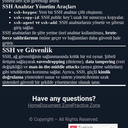
yöneticileri için güvenliği artırır.
SSH Anahtar Yönetim Araçları
: Yeni bir SSH anahtar çifti oluşturur.
ssh-keygen
: SSH public key’i uzak bir sunucuya kopyalar.
ssh-copy-id
ve
: SSH anahtarlarını yönetir ve şifresiz
ssh-agent
ssh-add
giriş sağlar.
SSH anahtarları ile şifre yerine özel anahtar kullanılması,
brute-
force saldırılarının
önüne geçer ve bağlantıları daha güvenli hale
getirir.
SSH ve Güvenlik
SSH, ağ güvenliğinin sağlanmasında kritik bir rol oynar. Şifreli
iletişim sağlayarak
eavesdropping
(dinleme),
data tampering
(veri
değişikliği) ve
man-in-the-middle attacks
(araya girme saldırıları)
gibi tehditlerden korunma sağlar. Ayrıca, SSH, güçlü
kimlik
doğrulama
yöntemleri sunar ve sistem yöneticilerinin uzak
sistemleri güvenli bir şekilde yönetmesine olanak tanır.
Have any questions?
Home
Document Zone
Practice Zone
© Copyright – All Rights Reserved.
Turkish