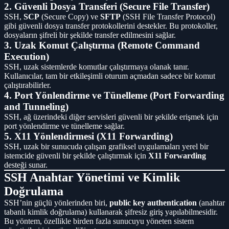
2. Güvenli Dosya Transferi (Secure File Transfer)
SSH,
SCP
(Secure Copy) ve
SFTP
(SSH File Transfer Protocol)
gibi güvenli dosya transfer protokollerini destekler. Bu protokoller,
dosyaların şifreli bir şekilde transfer edilmesini sağlar.
3. Uzak Komut Çalıştırma (Remote Command
Execution)
SSH, uzak sistemlerde komutlar çalıştırmaya olanak tanır.
Kullanıcılar, tam bir etkileşimli oturum açmadan sadece bir komut
çalıştırabilirler.
4. Port Yönlendirme ve Tünelleme (Port Forwarding
and Tunneling)
SSH, ağ üzerindeki diğer servisleri güvenli bir şekilde erişmek için
port yönlendirme ve tünelleme sağlar.
5. X11 Yönlendirmesi (X11 Forwarding)
SSH, uzak bir sunucuda çalışan grafiksel uygulamaları yerel bir
istemcide güvenli bir şekilde çalıştırmak için
X11 Forwarding
desteği sunar.
SSH Anahtar Yönetimi ve Kimlik
Doğrulama
SSH’nin güçlü yönlerinden biri,
public key authentication
(anahtar
tabanlı kimlik doğrulama) kullanarak şifresiz giriş yapılabilmesidir.
Bu yöntem, özellikle birden fazla sunucuyu yöneten sistem