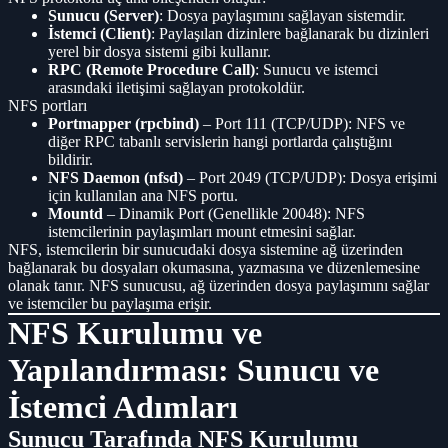
Sunucu (Server)
: Dosya paylaşımını sağlayan sistemdir.
İstemci (Client)
: Paylaşılan dizinlere bağlanarak bu dizinleri
yerel bir dosya sistemi gibi kullanır.
RPC (Remote Procedure Call)
: Sunucu ve istemci
arasındaki iletişimi sağlayan protokoldür.
NFS portları
Portmapper (rpcbind)
– Port 111 (TCP/UDP): NFS ve
diğer RPC tabanlı servislerin hangi portlarda çalıştığını
bildirir.
NFS Daemon (nfsd)
– Port 2049 (TCP/UDP): Dosya erişimi
için kullanılan ana NFS portu.
Mountd
– Dinamik Port (Genellikle 20048): NFS
istemcilerinin paylaşımları mount etmesini sağlar.
NFS, istemcilerin bir sunucudaki dosya sistemine ağ üzerinden
bağlanarak bu dosyaları okumasına, yazmasına ve düzenlemesine
olanak tanır. NFS sunucusu, ağ üzerinden dosya paylaşımını sağlar
ve istemciler bu paylaşıma erişir.
NFS Kurulumu ve
Yapılandırması: Sunucu ve
İstemci Adımları
Sunucu Tarafında NFS Kurulumu