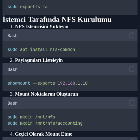
sudo
exportfs
-a
İstemci Tarafında NFS Kurulumu
NFS İstemcisini Yükleyin
Bash
sudo
apt
install
nfs-common
Paylaşımları Listeleyin
Bash
showmount
--exports
192.168
.1.10
Mount Noktalarını Oluşturun
Bash
sudo
mkdir
/mnt/nfs
sudo
mkdir
/mnt/nfs/accounting
Geçici Olarak Mount Etme