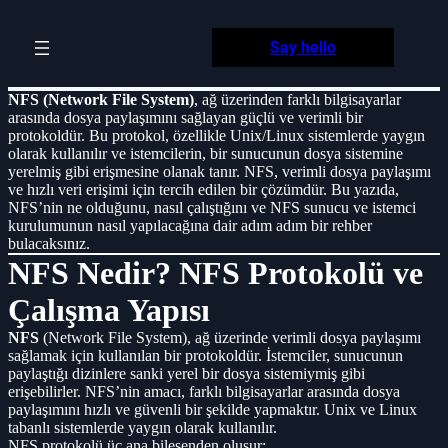
Skip
to
Say hello
content
NFS (Network File System)
, ağ üzerinden farklı bilgisayarlar
arasında dosya paylaşımını sağlayan güçlü ve verimli bir
protokoldür. Bu protokol, özellikle Unix/Linux sistemlerde yaygın
olarak kullanılır ve istemcilerin, bir sunucunun dosya sistemine
yerelmiş gibi erişmesine olanak tanır. NFS, verimli dosya paylaşımı
ve hızlı veri erişimi için tercih edilen bir çözümdür. Bu yazıda,
NFS’nin ne olduğunu, nasıl çalıştığını ve NFS sunucu ve istemci
kurulumunun nasıl yapılacağına dair adım adım bir rehber
bulacaksınız.
NFS Nedir? NFS Protokolü ve
Çalışma Yapısı
NFS
(Network File System), ağ üzerinde verimli dosya paylaşımı
sağlamak için kullanılan bir protokoldür. İstemciler, sunucunun
paylaştığı dizinlere sanki yerel bir dosya sistemiymiş gibi
erişebilirler. NFS’nin amacı, farklı bilgisayarlar arasında dosya
paylaşımını hızlı ve güvenli bir şekilde yapmaktır. Unix ve Linux
tabanlı sistemlerde yaygın olarak kullanılır.
NFS protokolü üç ana bileşenden oluşur: