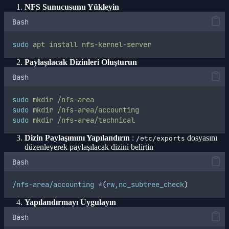
NFS Sunucusunu Yükleyin
Bash
sudo
apt
install
nfs-kernel-server
Paylaşılacak Dizinleri Oluşturun
Bash
sudo
mkdir
/nfs-area
sudo
mkdir
/nfs-area/accounting
sudo
mkdir
/nfs-area/technical
Dizin Paylaşımını Yapılandırın
:
dosyasını
/etc/exports
düzenleyerek paylaşılacak dizini belirtin
Bash
/nfs-area/accounting
*
(
rw,no_subtree_check
)
Yapılandırmayı Uygulayın
Bash