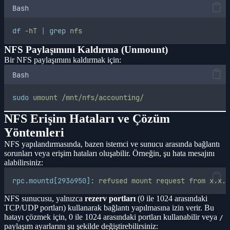
Bash
df
-hT
|
grep
nfs
NFS Paylaşımını Kaldırma (Unmount)
Bir NFS paylaşımını kaldırmak için:
Bash
sudo
umount
/mnt/nfs/accounting/
NFS Erişim Hataları ve Çözüm
Yöntemleri
NFS yapılandırmasında, bazen istemci ve sunucu arasında bağlantı
sorunları veya erişim hataları oluşabilir. Örneğin, şu hata mesajını
alabilirsiniz:
rpc.mountd[2936950]:
refused
mount
request
from
x.x.x
NFS sunucusu, yalnızca
rezerv portları
(0 ile 1024 arasındaki
TCP/UDP portları) kullanarak bağlantı yapılmasına izin verir. Bu
hatayı çözmek için, 0 ile 1024 arasındaki portları kullanabilir veya
/
paylaşım ayarlarını şu şekilde değiştirebilirsiniz: