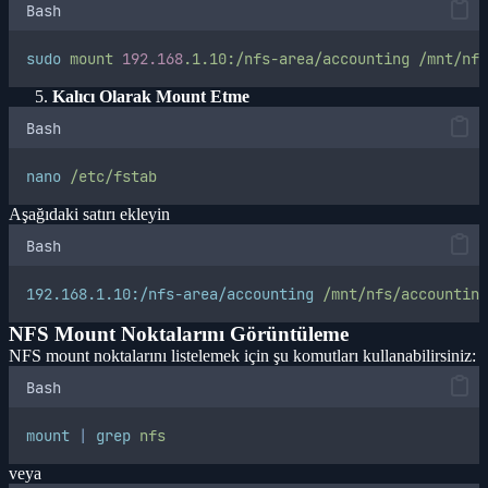
Bash
sudo
mount
192.168
.1.10:/nfs-area/accounting
/mnt/nfs
Kalıcı Olarak Mount Etme
Bash
nano
/etc/fstab
Aşağıdaki satırı ekleyin
Bash
192.168.1.10:/nfs-area/accounting
/mnt/nfs/accounting
NFS Mount Noktalarını Görüntüleme
NFS mount noktalarını listelemek için şu komutları kullanabilirsiniz:
Bash
mount
|
grep
nfs
veya