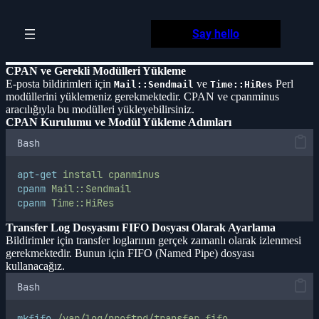
Skip
to
Say hello
content
CPAN ve Gerekli Modülleri Yükleme
E-posta bildirimleri için
ve
Perl
Mail::Sendmail
Time::HiRes
modüllerini yüklemeniz gerekmektedir. CPAN ve cpanminus
aracılığıyla bu modülleri yükleyebilirsiniz.
CPAN Kurulumu ve Modül Yükleme Adımları
Bash
apt-get
install
cpanminus
cpanm
Mail::Sendmail
cpanm
Time::HiRes
Transfer Log Dosyasını FIFO Dosyası Olarak Ayarlama
Bildirimler için transfer loglarının gerçek zamanlı olarak izlenmesi
gerekmektedir. Bunun için FIFO (Named Pipe) dosyası
kullanacağız.
Bash
mkfifo
/var/log/proftpd/transfer.fifo