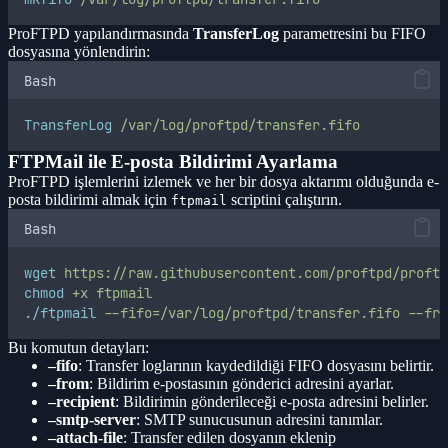
ProFTPD yapılandırmasında
TransferLog
parametresini bu FIFO
dosyasına yönlendirin:
Bash
TransferLog
/var/log/proftpd/transfer.fifo
FTPMail ile E-posta Bildirimi Ayarlama
ProFTPD işlemlerini izlemek ve her bir dosya aktarımı olduğunda e-
posta bildirimi almak için
scriptini çalıştırın.
ftpmail
Bash
wget
https://raw.githubusercontent.com/proftpd/proftp
chmod
+x
ftpmail
./ftpmail
--fifo=/var/log/proftpd/transfer.fifo
--fro
Bu komutun detayları:
–fifo
: Transfer loglarının kaydedildiği FIFO dosyasını belirtir.
–from
: Bildirim e-postasının gönderici adresini ayarlar.
–recipient
: Bildirimin gönderileceği e-posta adresini belirler.
–smtp-server
: SMTP sunucusunun adresini tanımlar.
–attach-file
: Transfer edilen dosyanın eklenip