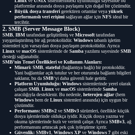
Linux
ve
UNIX
sistemlerindeki uyumluluğu sayesinde bu
platformlar arasında dosya paylaşımı için doğal bir çözümdür.
Büyük dosya transferi
gerektiren ortamlar veya
yüksek
performanslı veri erişimi
sağlayan ağlar için
NFS
ideal bir
tercihtir.
2. SMB (Server Message Block)
SMB
,
IBM
tarafından geliştirilmiş ve
Microsoft
tarafından
yaygınlaştırılmış bir ağ protokolüdür.
Windows
tabanlı işletim
sistemleri için varsayılan dosya paylaşım protokolüdür. Ayrıca
Linux
ve
macOS
sistemlerinde de
Samba
yazılımı sayesinde
SMB
desteği sağlanabilir.
SMB’nin Temel Özellikleri ve Kullanım Alanları:
Mimari:
SMB
,
stateful
(bağlantıya bağlı) bir protokoldür.
Yani bağlantılar açık tutulur ve her oturumda bağlantı bilgileri
saklanır, bu da
SMB
‘yi daha güvenli hale getirir.
Platform Uyumluluğu:
Windows
sistemlerinde yerel olarak
çalışan
SMB
,
Linux
ve
macOS
sistemlerinde
Samba
aracılığıyla desteklenir. Bu nedenle,
heterojen ağlar
(hem
Windows
hem de
Linux
sistemleri arasında) için uygun bir
çözümdür.
Performans:
SMBv2
ve
SMBv3
sürümleri, özellikle küçük
dosya işlemlerinde oldukça iyidir. Küçük dosya yazma ve
okuma işlemlerinde hızlı ve verimli çalışır. Ayrıca
SMBv3
, ağ
performansını artıracak pek çok iyileştirme içerir.
Güvenlik:
SMBv1
,
Windows XP
ve
Windows 7
gibi eski