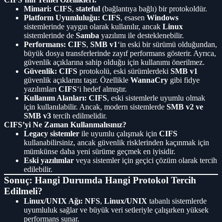
Mimari:
CIFS
,
stateful
(bağlantıya bağlı) bir protokoldür.
Platform Uyumluluğu:
CIFS
, esasen
Windows
sistemlerinde yaygın olarak kullanılır, ancak
Linux
sistemlerinde de
Samba
yazılımı ile desteklenebilir.
Performans:
CIFS
,
SMB v1
‘in eski bir sürümü olduğundan,
büyük dosya transferlerinde zayıf performans gösterir. Ayrıca,
güvenlik açıklarına sahip olduğu için kullanımı önerilmez.
Güvenlik:
CIFS
protokolü, eski sürümlerdeki
SMB v1
güvenlik açıklarını taşır. Özellikle
WannaCry
gibi fidye
yazılımları
CIFS
‘i hedef almıştır.
Kullanım Alanları:
CIFS
, eski sistemlerle uyumlu olmak
için kullanılabilir. Ancak, modern sistemlerde
SMB v2 ve
SMB v3
tercih edilmelidir.
CIFS’yi Ne Zaman Kullanmalısınız?
Legacy sistemler
ile uyumlu çalışmak için
CIFS
kullanabilirsiniz, ancak güvenlik risklerinden kaçınmak için
mümkünse daha yeni sürüme geçmek en iyisidir.
Eski yazılımlar
veya sistemler için geçici çözüm olarak tercih
edilebilir.
Sonuç: Hangi Durumda Hangi Protokol Tercih
Edilmeli?
Linux/UNIX Ağı:
NFS
,
Linux/UNIX
tabanlı sistemlerde
uyumluluk sağlar ve büyük veri setleriyle çalışırken yüksek
performans sunar.