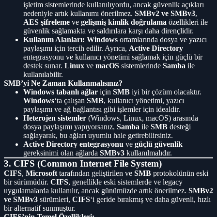
işletim sistemlerinde kullanılıyordu, ancak güvenlik açıkları
nedeniyle artık kullanımı önerilmez.
SMBv2 ve SMBv3
,
AES şifreleme
ve
gelişmiş kimlik doğrulama
özellikleri ile
güvenlik sağlamakta ve saldırılara karşı daha dirençlidir.
Kullanım Alanları:
Windows
ortamlarında dosya ve yazıcı
paylaşımı için tercih edilir. Ayrıca,
Active Directory
entegrasyonu ve kullanıcı yönetimi sağlamak için güçlü bir
destek sunar.
Linux
ve
macOS
sistemlerinde
Samba
ile
kullanılabilir.
SMB’yi Ne Zaman Kullanmalısınız?
Windows tabanlı ağlar
için
SMB
iyi bir çözüm olacaktır.
Windows
‘ta çalışan
SMB
, kullanıcı yönetimi, yazıcı
paylaşımı ve ağ bağlantısı gibi işlemler için idealdir.
Heterojen sistemler
(Windows, Linux, macOS) arasında
dosya paylaşımı yapıyorsanız,
Samba
ile
SMB
desteği
sağlayarak, bu ağları uyumlu hale getirebilirsiniz.
Active Directory entegrasyonu
ve
güçlü güvenlik
gereksinimi olan ağlarda
SMBv3
kullanılmalıdır.
3. CIFS (Common Internet File System)
CIFS
,
Microsoft
tarafından geliştirilen ve
SMB
protokolünün eski
bir sürümüdür.
CIFS
, genellikle eski sistemlerde ve legacy
uygulamalarda kullanılır, ancak günümüzde artık önerilmez.
SMBv2
ve SMBv3
sürümleri,
CIFS
‘i geride bırakmış ve daha güvenli, hızlı
bir alternatif sunmuştur.
CIFS’nin Temel Özellikleri: