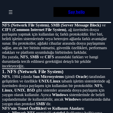
Skip
to
Say hello
content
NFS (Network File System)
,
SMB (Server Message Block)
ve
CIFS (Common Internet File System)
, ağ üzerinden dosya
paylaşımı yapmak için kullanılan üç farklı protokoldür. Her biri,
belirli işletim sistemlerinde veya heterojen ağlarda farklı avantajlar
sunar. Bu protokoller, ağdaki cihazlar arasında dosya paylaşımını
sağlar, ancak her birinin mimarisi, güvenlik özellikleri, performans
odakları ve platform uyumluluğu birbirinden farklıdır.
Bu yazıda,
NFS
,
SMB
ve
CIFS
arasındaki farkları ve hangi
durumlarda tercih edilmesi gerektiğini detaylı bir şekilde
inceleyeceğiz.
1. NFS (Network File System)
NFS
, 1984 yılında
Sun Microsystems
(şimdi
Oracle
) tarafından
geliştirilen ve özellikle
UNIX/Linux
tabanlı işletim sistemlerinde ağ
üzerinden dosya paylaşımı için kullanılan bir protokoldür.
NFS
,
Linux
,
UNIX
,
BSD
gibi sistemler arasında dosya paylaşımı için
yaygın olarak kullanılır. Ayrıca
Windows
sistemlerinde de belirli
yapılandırmalar ile kullanılabilir, ancak
Windows
ortamlarında daha
yaygın olan protokol
SMB
’dir.
NFS’nin Temel Özellikleri ve Kullanım Alanları:
Mimari:
NFS
protokolü
stateful
(bağlantıya bağlı) veya