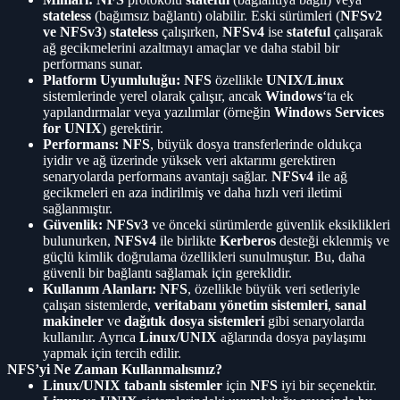
stateless
(bağımsız bağlantı) olabilir. Eski sürümleri (
NFSv2
ve NFSv3
)
stateless
çalışırken,
NFSv4
ise
stateful
çalışarak
ağ gecikmelerini azaltmayı amaçlar ve daha stabil bir
performans sunar.
Platform Uyumluluğu:
NFS
özellikle
UNIX/Linux
sistemlerinde yerel olarak çalışır, ancak
Windows
‘ta ek
yapılandırmalar veya yazılımlar (örneğin
Windows Services
for UNIX
) gerektirir.
Performans:
NFS
, büyük dosya transferlerinde oldukça
iyidir ve ağ üzerinde yüksek veri aktarımı gerektiren
senaryolarda performans avantajı sağlar.
NFSv4
ile ağ
gecikmeleri en aza indirilmiş ve daha hızlı veri iletimi
sağlanmıştır.
Güvenlik:
NFSv3
ve önceki sürümlerde güvenlik eksiklikleri
bulunurken,
NFSv4
ile birlikte
Kerberos
desteği eklenmiş ve
güçlü kimlik doğrulama özellikleri sunulmuştur. Bu, daha
güvenli bir bağlantı sağlamak için gereklidir.
Kullanım Alanları:
NFS
, özellikle büyük veri setleriyle
çalışan sistemlerde,
veritabanı yönetim sistemleri
,
sanal
makineler
ve
dağıtık dosya sistemleri
gibi senaryolarda
kullanılır. Ayrıca
Linux/UNIX
ağlarında dosya paylaşımı
yapmak için tercih edilir.
NFS’yi Ne Zaman Kullanmalısınız?
Linux/UNIX tabanlı sistemler
için
NFS
iyi bir seçenektir.